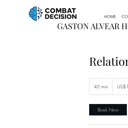
HOME
CO
GASTON ALVEAR 
Relatio
19,99
dólares
45 min
4
US$1
estadounid
5
m
i
Book Now
n