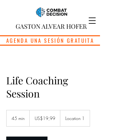
GASTON ALVEAR HOFER
AGENDA UNA SESIÓN GRATUITA
Life Coaching
Session
19,99
dólares
45 min
4
US$19,99
Location 1
estadounidenses
5
m
i